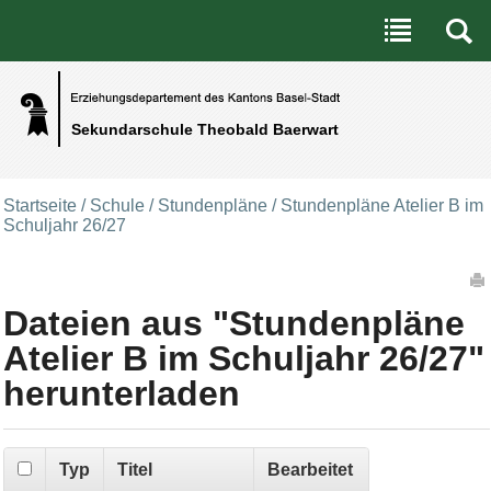
Benutzerspezifische Werkzeuge
Direkt zum Inhalt
|
Direkt zur Navigation
Sekundarschule Theobald Baerwart
Startseite
/
Schule
/
Stundenpläne
/
Stundenpläne Atelier B im
Schuljahr 26/27
Artikelaktionen
Dateien aus "Stundenpläne
Atelier B im Schuljahr 26/27"
herunterladen
Typ
Titel
Bearbeitet