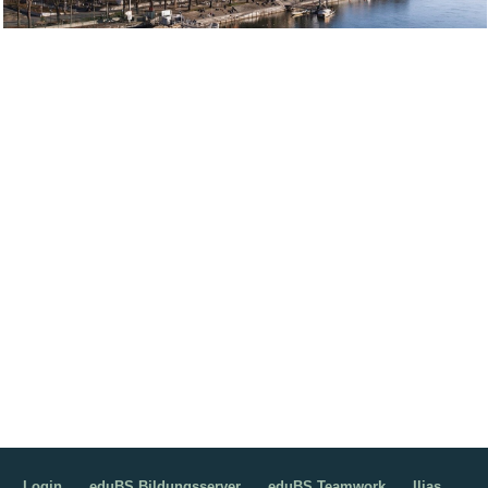
Bild Legende:
Login
eduBS Bildungsserver
eduBS Teamwork
Ilias