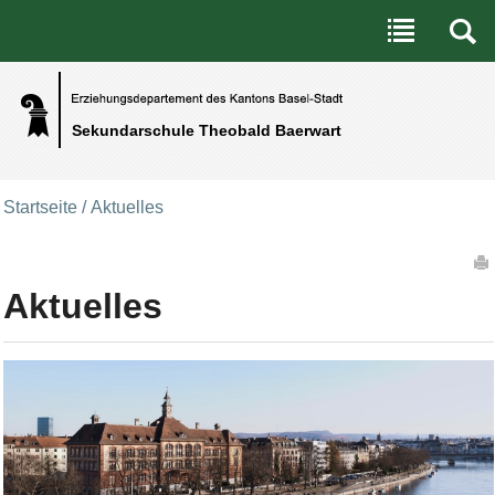
Benutzerspezifische Werkzeuge
Direkt zum Inhalt
|
Direkt zur Navigation
Sekundarschule Theobald Baerwart
Startseite
/
Aktuelles
Artikelaktionen
Aktuelles