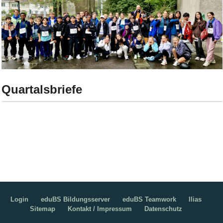
Bild Legende:
Quartalsbriefe
Quartalsbriefe
Login
eduBS Bildungsserver
eduBS Teamwork
Ilias
Sitemap
Kontakt / Impressum
Datenschutz