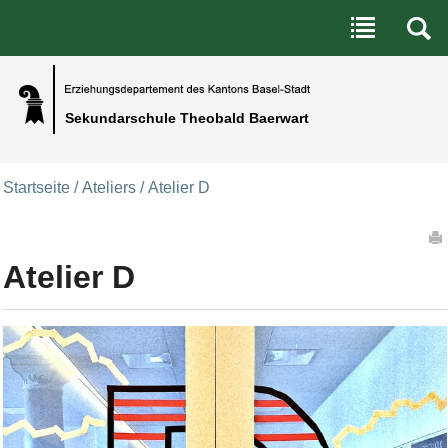
Benutzerspezifische Werkzeuge
Direkt zum Inhalt
|
Direkt zur Navigation
Sekundarschule Theobald Baerwart
Startseite
/
Ateliers
/
Atelier D
Artikelaktionen
Atelier D