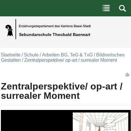
Benutzerspezifische Werkzeuge
Direkt zum Inhalt
|
Direkt zur Navigation
Sekundarschule Theobald Baerwart
Startseite
/
Schule
/
Arbeiten BG, TeG & TxG
/
Bildnerisches
Gestalten
/
Zentralperspektive/ op-art / surrealer Moment
Artikelaktionen
Zentralperspektive/ op-art /
surrealer Moment