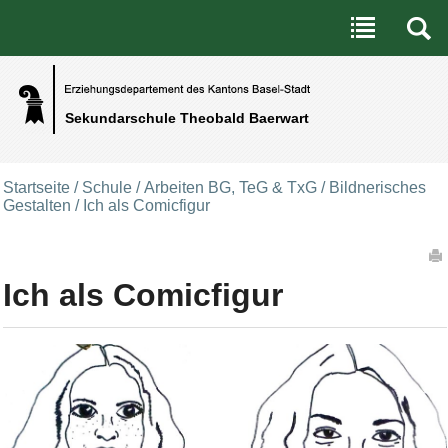
Benutzerspezifische Werkzeuge
Direkt zum Inhalt
|
Direkt zur Navigation
Sekundarschule Theobald Baerwart
Startseite
/
Schule
/
Arbeiten BG, TeG & TxG
/
Bildnerisches
Gestalten
/
Ich als Comicfigur
Artikelaktionen
Ich als Comicfigur